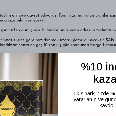
eslim etmeye gayret ediyoruz. Temini zaman alan ürünler için k
a size bilgi verilecektir.
için lütfen gün içinde bulunduğunuz yerin adresini teslimat adr
teslimat tipine göre hazırlanmak üzere işleme alınacaktır. ŞAN
aylandıktan sonra en geç 10 (on) iş günü sonunda Kargo firmasın
ları konusunda görüşebilirsiniz. Ayrıca kargo teslimatları sade
%10 in
şlemi gerçekleştiremiyorsa ödeme sayfası sonucunda ziyaretçi
kaza
matı gerçekleşemeyen sipariş ile ilgili olarak siparişi veren il
 geçerliliği siparişin aktarılmasını takiben gönderilen otomatik
İlk siparişinizde 
yararlanın ve günc
kredi kartı sistemini kullandığımız bankaya karşı da soruml
kaydol
ketleri, teslim aldığınız firma yetkilisi önünde açıp kontrol 