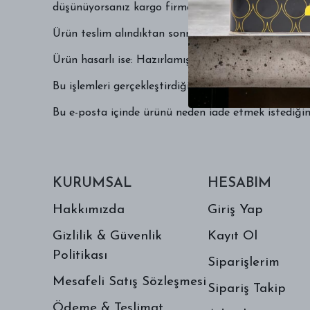
düşünüyorsanız kargo firmasına tutanak tutturular
Ürün teslim alındıktan sonra kargo firmasının görev
Ürün hasarlı ise: Hazırlamış olduğunuz tutanağı 
Bu işlemleri gerçekleştirdiğiniz takdirde paketinizl
Bu e-posta içinde ürünü neden iade etmek istediğiniz
KURUMSAL
HESABIM
Hakkımızda
Giriş Yap
Gizlilik & Güvenlik
Kayıt Ol
Politikası
Siparişlerim
Mesafeli Satış Sözleşmesi
Sipariş Takip
Ödeme & Teslimat