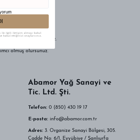
iyorum
Ol
ile ilgili iletişim almayı kabul
e kabul ettiğinizi onaylarsınız.
rarlanmasını sağlayacağız.
dımcı olmuş olursunuz.
Abamor Yağ Sanayi ve
Tic. Ltd. Şti.
Telefon:
0 (850) 430 19 17
E-posta:
info@abamor.com.tr
Adres:
3. Organize Sanayi Bölgesi, 305.
Cadde No: 6/1, Eyyübiye / Şanlıurfa