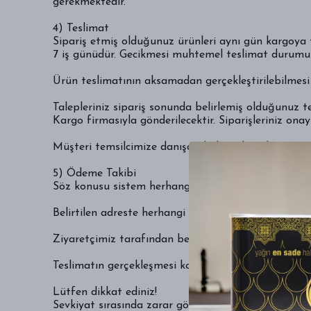
gerekmektedir.
4) Teslimat
Sipariş etmiş olduğunuz ürünleri aynı gün kargoya t
7 iş günüdür. Gecikmesi muhtemel teslimat durumund
Ürün teslimatının aksamadan gerçekleştirilebilmesi 
Talepleriniz sipariş sonunda belirlemiş olduğunuz 
Kargo firmasıyla gönderilecektir. Siparişleriniz on
Müşteri temsilcimize danışarak değişik teslimat şart
5) Ödeme Takibi
Söz konusu sistem herhangi bir sorun nedeni ile i
Belirtilen adreste herhangi bir hata durumunda tesli
Ziyaretçimiz tarafından belirtilen e-posta adresinin
Teslimatın gerçekleşmesi konusunda müşteri kadar 
Lütfen dikkat ediniz!
Sevkiyat sırasında zarar gördüğünü düşündüğünüz pa