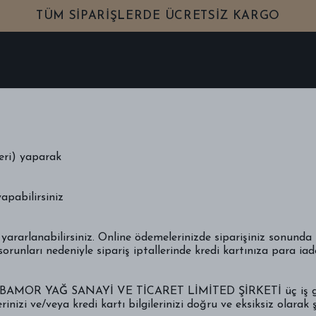
TÜM SIPARIŞLERDE ÜCRETSIZ KARGO
SADE YAĞ HAKKINDA
ONLINE ALIŞVE
ARİŞ
İLETİŞİM
eri) yaparak
apabilirsiniz
yararlanabilirsiniz. Online ödemelerinizde siparişiniz sonunda 
orunları nedeniyle sipariş iptallerinde kredi kartınıza para iade
da; ABAMOR YAĞ SANAYİ VE TİCARET LİMİTED ŞİRKETİ üç iş gün
inizi ve/veya kredi kartı bilgilerinizi doğru ve eksiksiz olarak ş