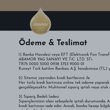
HAKKIMIZDA
KURUMSAL SİP
Ödeme & Teslimat
1) Banka Havalesi veya EFT (Elektronik Fon Transf
ABAMOR YAG SANAYI VE TiC. LTD. STi.
TR75 0020 5000 0938 3723 9000 01
Kuveyt Türk katılım Bankası A.Ş. hesabımıza (TL) y
2) Sitemiz üzerinden kredi kartlarınız ile
Her türlü kredi kartınıza online tek ödeme yaparak 
gerçekleşecektir. Muhtemel sipariş iptali veya stok s
3) Sipariş Bedeli İadesi
Siparişlerinizin olası sebeplerle iptali durumun
kredi kartınıza iade eder. Ancak, banka hesap bilgiler