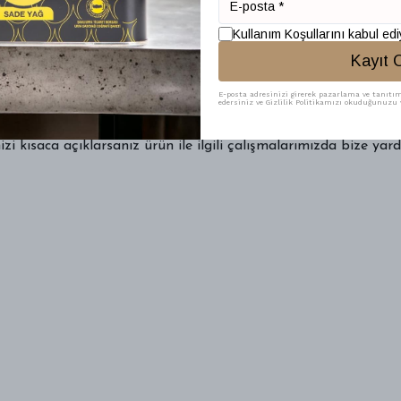
ak ürünü teslim almayınız.
Kullanım Koşullarını kabul ed
ini tam olarak yerine getirdiği kabul edilmektedir.
Kayıt 
en kısa zamanda
info@abamor.com.tr
adresine gönderiniz.
E-posta adresinizi girerek pazarlama ve tanıtım 
edersiniz ve Gizlilik Politikamızı okuduğunuzu v
e ilgili çalışmalara başlayarak, en kısa zamanda teslimatın tek
i kısaca açıklarsanız ürün ile ilgili çalışmalarımızda bize yar