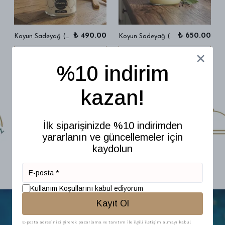
₺ 490.00
₺ 650.00
Koyun Sadeyağ ( 200 gr )
Koyun Sadeyağ (370 gr)
SEPETE EKLE
SEPETE EKLE
%10 indirim
kazan!
İlk siparişinizde %10 indirimden
yararlanın ve güncellemeler için
kaydolun
Kullanım Koşullarını kabul ediyorum
Kayıt Ol
E-posta adresinizi girerek pazarlama ve tanıtım ile ilgili iletişim almayı kabul